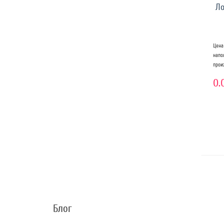
Ло
Цена
нап
прои
0.
Блог