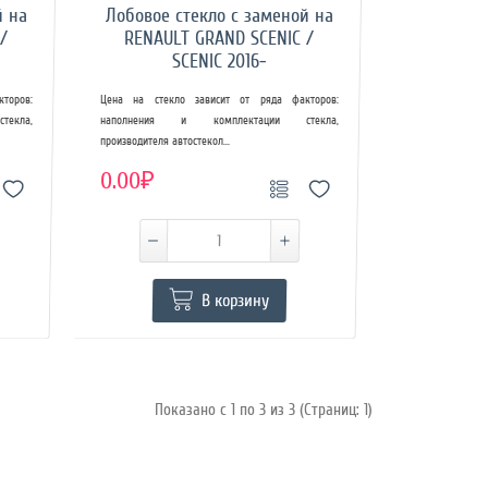
й на
Лобовое стекло с заменой на
/
RENAULT GRAND SCENIC /
SCENIC 2016-
торов:
Цена на стекло зависит от ряда факторов:
екла,
наполнения и комплектации стекла,
производителя автостекол...
0.00₽
В корзину
Показано с 1 по 3 из 3 (Страниц: 1)