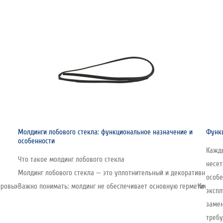
Молдинги лобового стекла: функциональное назначение и
Функц
особенности
Кажды
Что такое молдинг лобового стекла
несе
Молдинг лобового стекла — это уплотнительный и декоративный эл
особе
овых производителей стекла, включая автомобильную линейку. Компания о
Важно понимать: молдинг не обеспечивает основную герметичность 
экспл
замен
требу