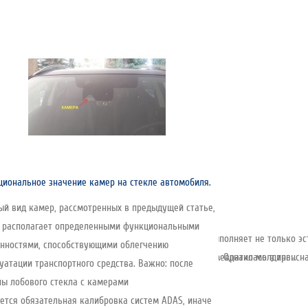
иональное значение камер на стекле автомобиля.
й вид камер, рассмотренных в предыдущей статье,
т располагает определенными функциональными
емент, устанавливаемый по периметру стекла. Он выполняет не только эс
нностями, способствующими облегчению
снована в 1935 году и за почти 90 лет развития превратилась в трансна
соединения — её создаёт клеевой слой под стеклом. Однако молдинг ..
уатации транспортного средства. Важно: после
ы лобового стекла с камерами
ется обязательная калибровка систем ADAS, иначе