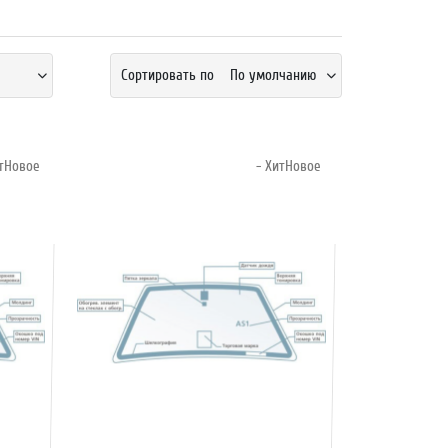
Сортировать по
По умолчанию
итНовое
- ХитНовое