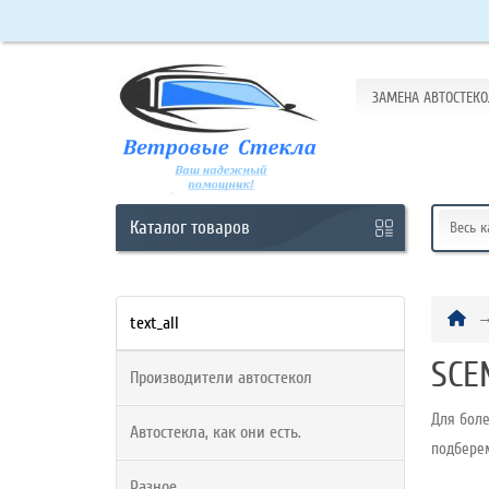
ЗАМЕНА АВТОСТЕКО
Кабинет
Обратный
звонок
Каталог
товаров
Весь 
+7
(965)
text_all
438-
SCE
Производители автостекол
63-
10
Для боле
Автостекла, как они есть.
подбере
Разное