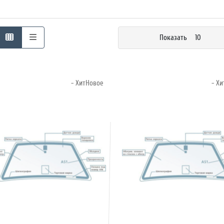
Показать
10
- ХитНовое
- Х