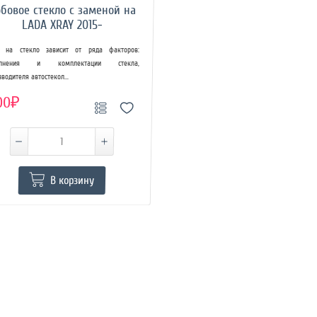
бовое стекло с заменой на
LADA XRAY 2015-
 на стекло зависит от ряда факторов:
олнения и комплектации стекла,
зводителя автостекол...
00₽
В корзину