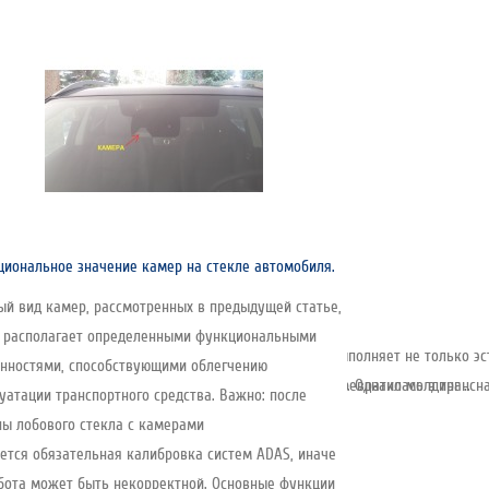
иональное значение камер на стекле автомобиля.
й вид камер, рассмотренных в предыдущей статье,
т располагает определенными функциональными
емент, устанавливаемый по периметру стекла. Он выполняет не только эс
нностями, способствующими облегчению
снована в 1935 году и за почти 90 лет развития превратилась в трансна
соединения — её создаёт клеевой слой под стеклом. Однако молдинг ..
уатации транспортного средства. Важно: после
ы лобового стекла с камерами
ется обязательная калибровка систем ADAS, иначе
бота может быть некорректной. Основные функции