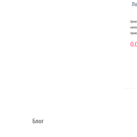
Ло
Цена
нап
прои
0.
Блог