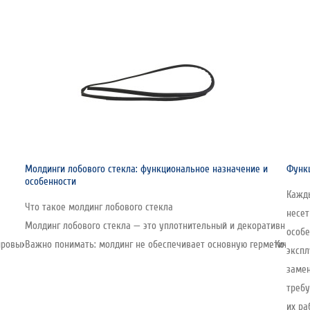
Молдинги лобового стекла: функциональное назначение и
Функц
особенности
Кажды
Что такое молдинг лобового стекла
несе
Молдинг лобового стекла — это уплотнительный и декоративный эл
особе
овых производителей стекла, включая автомобильную линейку. Компания о
Важно понимать: молдинг не обеспечивает основную герметичность 
экспл
замен
требу
их ра