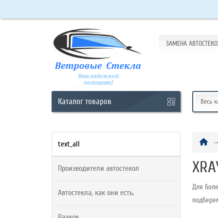
ЗАМЕНА АВТОСТЕКО
Кабинет
Обратный
звонок
Каталог
товаров
Весь 
+7
(965)
text_all
438-
XRA
Производители автостекол
63-
10
Для боле
Автостекла, как они есть.
подбере
Разное