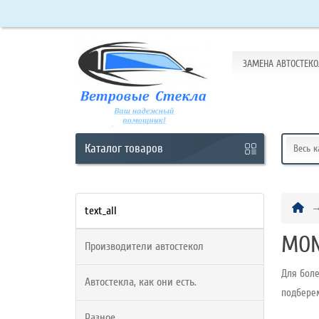
ЗАМЕНА АВТОСТЕКО
Кабинет
Обратный
звонок
Каталог
товаров
Весь 
+7
(965)
text_all
438-
MON
Производители автостекол
63-
10
Для боле
Автостекла, как они есть.
подбере
Разное