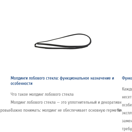
Молдинги лобового стекла: функциональное назначение и
Функц
особенности
Кажды
Что такое молдинг лобового стекла
несе
Молдинг лобового стекла — это уплотнительный и декоративный эл
особе
овых производителей стекла, включая автомобильную линейку. Компания о
Важно понимать: молдинг не обеспечивает основную герметичность 
экспл
замен
требу