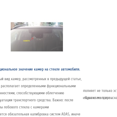
иональное значение камер на стекле автомобиля.
й вид камер, рассмотренных в предыдущей статье,
т располагает определенными функциональными
емент, устанавливаемый по периметру стекла. Он выполняет не только эс
нностями, способствующими облегчению
снована в 1935 году и за почти 90 лет развития превратилась в трансна
соединения — её создаёт клеевой слой под стеклом. Однако молдинг ..
уатации транспортного средства. Важно: после
ы лобового стекла с камерами
ется обязательная калибровка систем ADAS, иначе