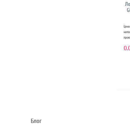
Ло
G
Цена
нап
прои
0.
Блог