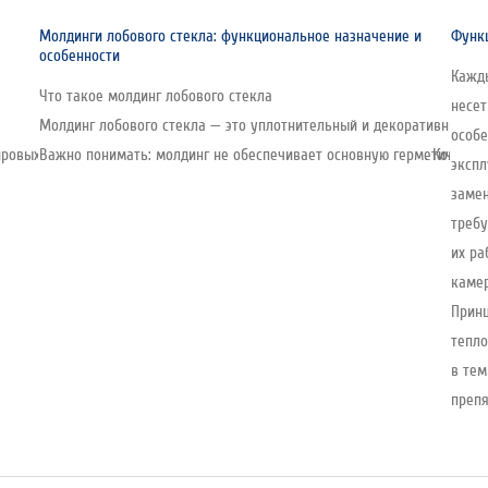
Молдинги лобового стекла: функциональное назначение и
Функц
особенности
Кажды
Что такое молдинг лобового стекла
несе
Молдинг лобового стекла — это уплотнительный и декоративный эл
особе
овых производителей стекла, включая автомобильную линейку. Компания о
Важно понимать: молдинг не обеспечивает основную герметичность 
экспл
замен
требу
их ра
камер
Принц
тепло
в тем
препя