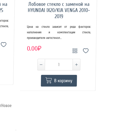
й на
Лобовое стекло с заменой на
25
HYUNDAI IX20/KIA VENGA 2010-
2019
торов:
екла,
Цена на стекло зависит от ряда факторов:
наполнения и комплектации стекла,
производителя автостекол...
0.00₽
В корзину
итНовое