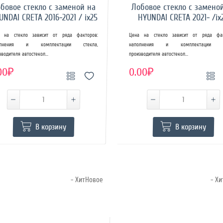
бовое стекло с заменой на
Лобовое стекло с замено
UNDAI CRETA 2016-2021 / ix25
HYUNDAI CRETA 2021- /ix
 на стекло зависит от ряда факторов:
Цена на стекло зависит от ряда фак
олнения и комплектации стекла,
наполнения и комплектации ст
зводителя автостекол...
производителя автостекол...
00₽
0.00₽
В корзину
В корзину
- ХитНовое
- Х