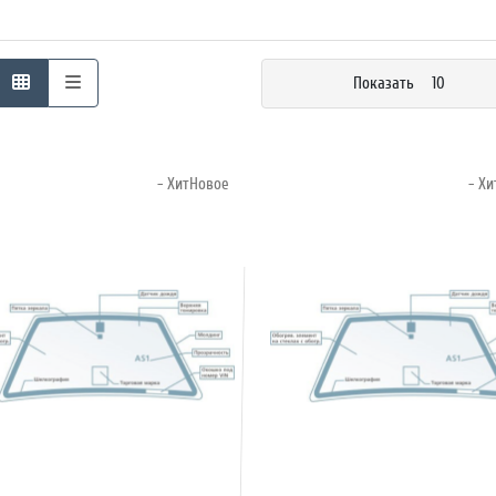
Показать
10
- ХитНовое
- Х