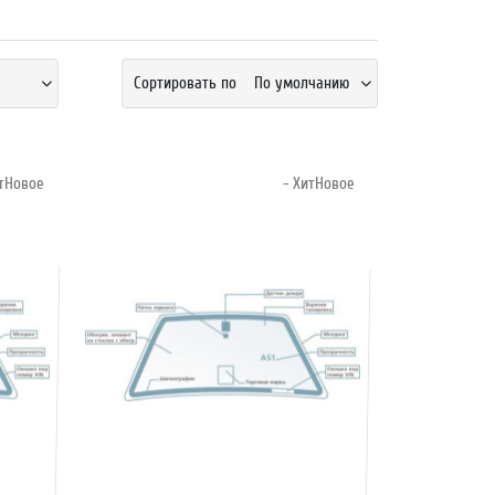
Сортировать по
По умолчанию
итНовое
- ХитНовое