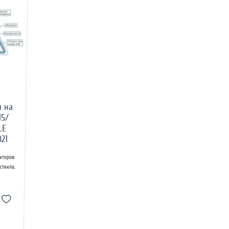
й на
15/
LE
021
торов:
екла,