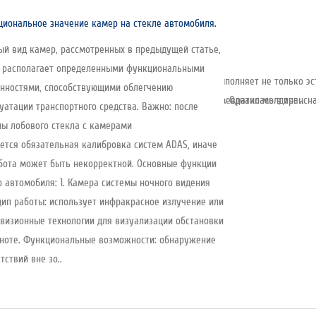
иональное значение камер на стекле автомобиля.
й вид камер, рассмотренных в предыдущей статье,
т располагает определенными функциональными
емент, устанавливаемый по периметру стекла. Он выполняет не только эс
нностями, способствующими облегчению
снована в 1935 году и за почти 90 лет развития превратилась в трансна
соединения — её создаёт клеевой слой под стеклом. Однако молдинг ..
уатации транспортного средства. Важно: после
ы лобового стекла с камерами
ется обязательная калибровка систем ADAS, иначе
бота может быть некорректной. Основные функции
 автомобиля: 1. Камера системы ночного видения
ип работы: использует инфракрасное излучение или
визионные технологии для визуализации обстановки
ноте. Функциональные возможности: обнаружение
тствий вне зо..