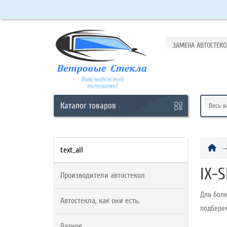
ЗАМЕНА АВТОСТЕКО
Кабинет
Обратный
звонок
Каталог
товаров
Весь 
+7
(965)
text_all
438-
IX-
Производители автостекол
63-
10
Для боле
Автостекла, как они есть.
подбере
Разное