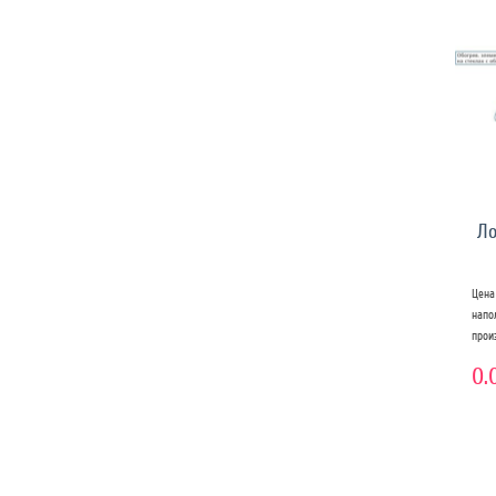
Ло
Цена
нап
прои
0.