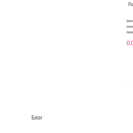
Ло
Цена
нап
прои
0.
Блог