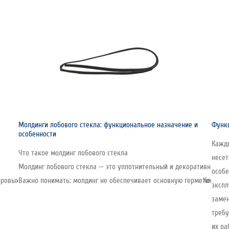
Молдинги лобового стекла: функциональное назначение и
Функц
особенности
Кажды
Что такое молдинг лобового стекла
несе
Молдинг лобового стекла — это уплотнительный и декоративный эл
особе
овых производителей стекла, включая автомобильную линейку. Компания о
Важно понимать: молдинг не обеспечивает основную герметичность 
экспл
замен
требу
их ра