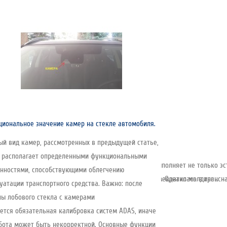
иональное значение камер на стекле автомобиля.
й вид камер, рассмотренных в предыдущей статье,
т располагает определенными функциональными
емент, устанавливаемый по периметру стекла. Он выполняет не только эс
нностями, способствующими облегчению
снована в 1935 году и за почти 90 лет развития превратилась в трансна
соединения — её создаёт клеевой слой под стеклом. Однако молдинг ..
уатации транспортного средства. Важно: после
ы лобового стекла с камерами
ется обязательная калибровка систем ADAS, иначе
бота может быть некорректной. Основные функции