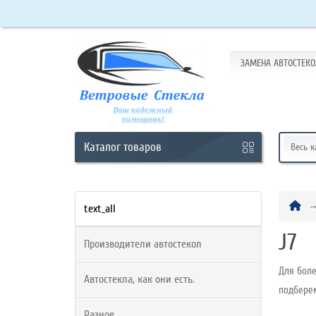
ЗАМЕНА АВТОСТЕКО
Кабинет
Обратный
звонок
Каталог
товаров
Весь 
+7
(965)
text_all
438-
J7
Производители автостекол
63-
10
Для боле
Автостекла, как они есть.
подбере
Разное