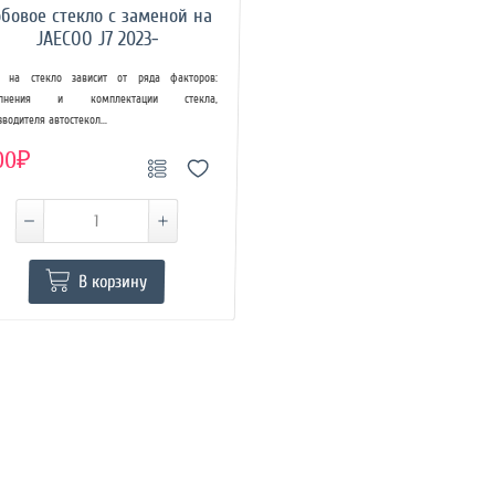
бовое стекло с заменой на
JAECOO J7 2023-
 на стекло зависит от ряда факторов:
олнения и комплектации стекла,
зводителя автостекол...
00₽
В корзину