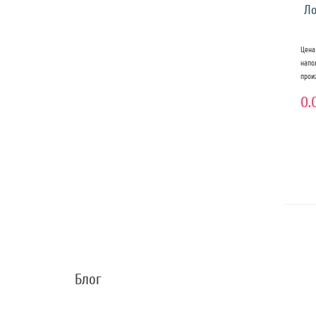
Ло
Цена
нап
прои
0.
Блог