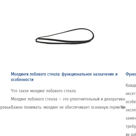
Молдинги лобового стекла: функциональное назначение и
Функц
особенности
Кажды
Что такое молдинг лобового стекла
несе
Молдинг лобового стекла — это уплотнительный и декоративный эл
особе
овых производителей стекла, включая автомобильную линейку. Компания о
Важно понимать: молдинг не обеспечивает основную герметичность 
экспл
замен
требу
их ра