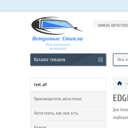
ЗАМЕНА АВТОСТЕКО
Кабинет
Обратный
звонок
Каталог
товаров
Весь 
+7
(965)
text_all
438-
EDG
Производители автостекол
63-
10
Для боле
Автостекла, как они есть.
подбере
Разное