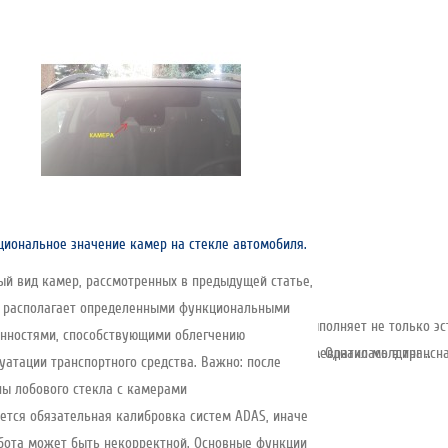
иональное значение камер на стекле автомобиля.
й вид камер, рассмотренных в предыдущей статье,
т располагает определенными функциональными
емент, устанавливаемый по периметру стекла. Он выполняет не только эс
нностями, способствующими облегчению
снована в 1935 году и за почти 90 лет развития превратилась в трансна
соединения — её создаёт клеевой слой под стеклом. Однако молдинг ..
уатации транспортного средства. Важно: после
ы лобового стекла с камерами
ется обязательная калибровка систем ADAS, иначе
бота может быть некорректной. Основные функции