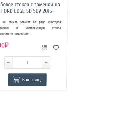
бовое стекло с заменой на
FORD EDGE 5D SUV 2015-
 на стекло зависит от ряда факторов:
олнения и комплектации стекла,
зводителя автостекол...
00₽
В корзину